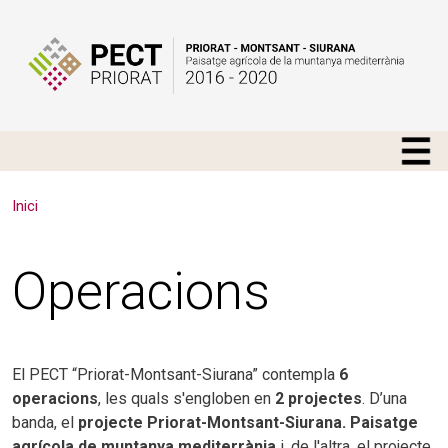
Vés al contingut
Inici
Operacions
El PECT “Priorat-Montsant-Siurana” contempla
6
operacions
, les quals s'engloben en
2 projectes
. D’una
banda, el
projecte Priorat-Montsant-Siurana. Paisatge
agrícola de muntanya mediterrània
i, de l'altra, el projecte