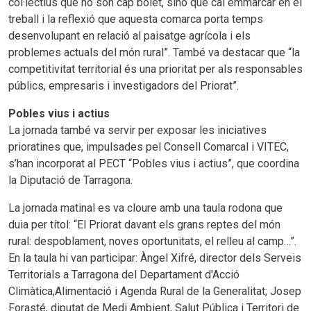
col·lectius que no són cap bolet, sinó que cal emmarcar en el
treball i la reflexió que aquesta comarca porta temps
desenvolupant en relació al paisatge agrícola i els
problemes actuals del món rural”. També va destacar que “la
competitivitat territorial és una prioritat per als responsables
públics, empresaris i investigadors del Priorat”.
Pobles vius i actius
La jornada també va servir per exposar les iniciatives
prioratines que, impulsades pel Consell Comarcal i VITEC,
s’han incorporat al PECT “Pobles vius i actius”, que coordina
la Diputació de Tarragona.
La jornada matinal es va cloure amb una taula rodona que
duia per títol: “El Priorat davant els grans reptes del món
rural: despoblament, noves oportunitats, el relleu al camp…”.
En la taula hi van participar: Àngel Xifré, director dels Serveis
Territorials a Tarragona del Departament d'Acció
Climàtica,Alimentació i Agenda Rural de la Generalitat; Josep
Forasté, diputat de Medi Ambient, Salut Pública i Territori de