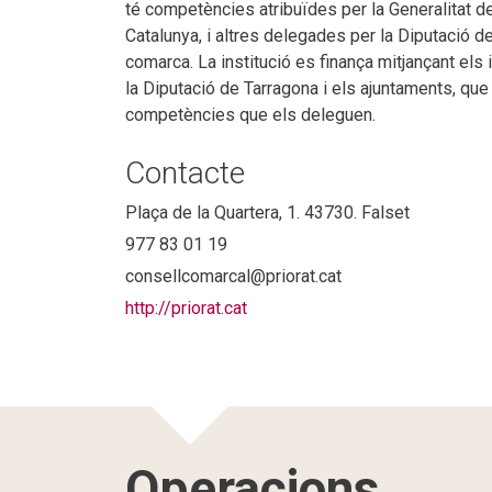
té competències atribuïdes per la Generalitat de
Catalunya, i altres delegades per la Diputació d
comarca. La institució es finança mitjançant els 
la Diputació de Tarragona i els ajuntaments, que
competències que els deleguen.
Contacte
Plaça de la Quartera, 1. 43730. Falset
977 83 01 19
consellcomarcal@priorat.cat
http://priorat.cat
Operacions