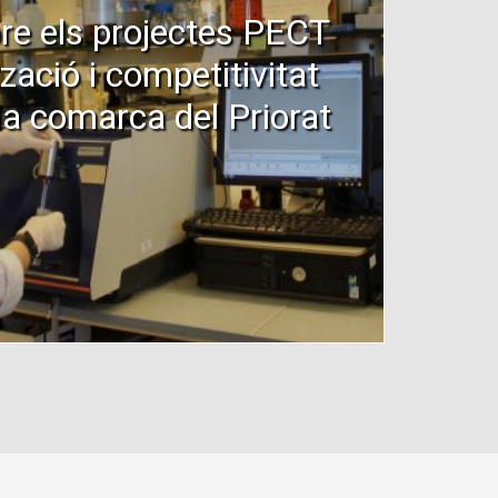
re els projectes PECT
tzació i competitivitat
a la comarca del Priorat