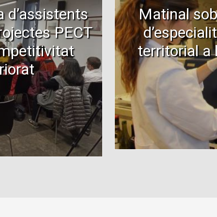
 d’assistents
Matinal sob
projectes PECT
d’especiali
mpetitivitat
territorial 
riorat