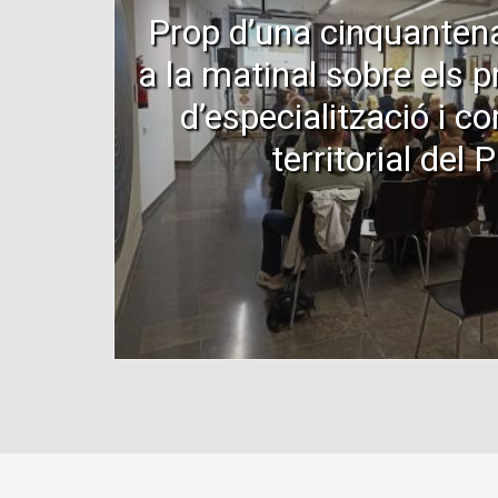
Prop d’una cinquantena
a la matinal sobre els 
d’especialització i co
territorial del P